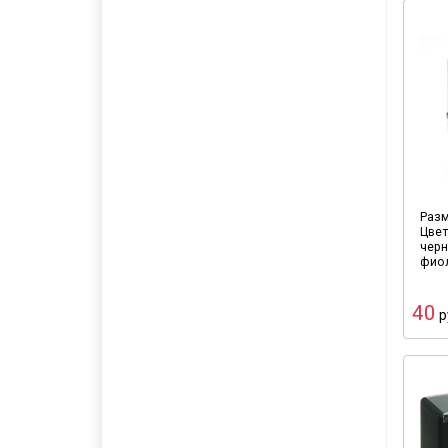
Разм
Цвет
черн
фио
40
р