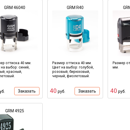
GRM 46040
GRM R40
GRM
ер оттиска 40 мм.
Размер оттиска 40 мм.
Размер от
 на выбор: синий,
Цвет на выбор: голубой,
мм.
ый, красный,
розовый, бирюзовый,
летовый.
черный, фиолетовый.
40
40
Заказать
Заказать
уб.
руб.
руб.
GRM 4925