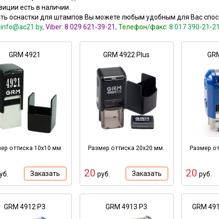
зиции есть в наличии.
ть оснастки для штампов Вы можете любым удобным для Вас спос
:
info@ac21.by
,
Viber:
8 029 621-39-21
,
Телефон/
ф
акс:
8 017 390-21-21
GRM 4921
GRM 4922 Plus
GRM
ер оттиска 10х10 мм.
Размер оттиска 20х20 мм.
Размер от
20
20
Заказать
Заказать
уб.
руб.
руб.
GRM 4912 P3
GRM 4913 P3
GRM 49