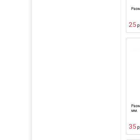
Разм
25
р
Разм
мм.
35
р