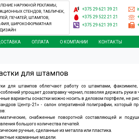
ЛЕНИЕ НАРУЖНОЙ РЕКЛАМЫ,
+375 29
621 39 21
i
ЦИОННЫХ СТЕНДОВ, ТАБЛИЧЕК,
+375 29
522 21 21
ЛЕЙ, ПЕЧАТЕЙ, ШТАМПОВ,
АФИЯ, ШИРОКОФОРМАТНАЯ
+375 29
621 39 21
 ДИЗАЙН
ОСТАВКА
OПЛАТА
О КОМПАНИИ
КОНТАКТЫ
астки для штампов
тки для штампов облегчают работу со штампами, факсимиле,
соблений упрощает дозаправку чернил, позволяя держать руки в 
ные варианты оснастки можно носить в деловом портфеле, не рис
сандров Центр-21» - салон оперативной полиграфии, который п
ов:
оматические, снабженные поворотной составляющей и подушк
вления большого количества печатей.
сические ручные, сделанные из металла или пластика.
актные карманные модели.