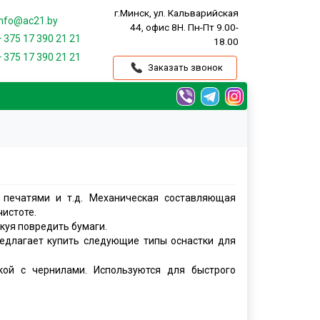
г.Минск, ул. Кальварийская
nfo@ac21.by
44, офис 8Н. Пн-Пт 9.00-
+ 375 17
390 21 21
18.00
+ 375 17
390 21 21
Заказать звонок
 печатями и т.д. Механическая составляющая
чистоте.
куя повредить бумаги.
редлагает купить следующие типы оснастки для
ой с чернилами. Используются для быстрого