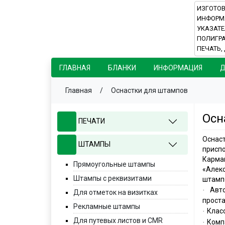
ИЗГОТОВ
ИНФОРМА
УКАЗАТЕ
ПОЛИГР
ПЕЧАТЬ,
ГЛАВНАЯ
БЛАНКИ
ИНФОРМАЦИЯ
Д
Главная
/
Оснастки для штампов
Осн
ПЕЧАТИ
Оснас
ШТАМПЫ
приспо
Карман
Прямоугольные штампы
«Алек
Штампы с реквизитами
штамп
Авт
·
Для отметок на визитках
проста
Рекламные штампы
Клас
·
Для путевых листов и CMR
Комп
·